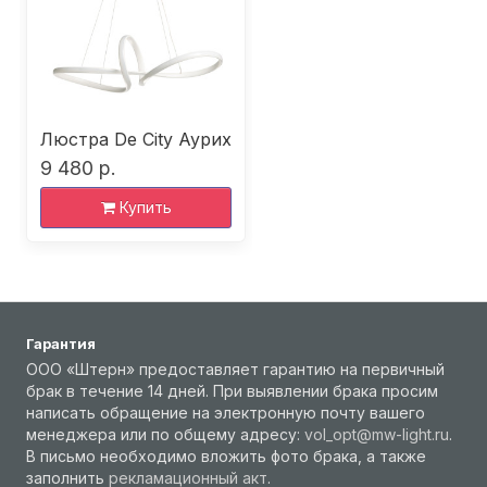
Люстра De City Аурих
9 480 р.
Купить
Гарантия
ООО «Штерн» предоставляет гарантию на первичный
брак в течение 14 дней. При выявлении брака просим
написать обращение на электронную почту вашего
менеджера или по общему адресу:
vol_opt@mw-light.ru
.
В письмо необходимо вложить фото брака, а также
заполнить
рекламационный акт
.