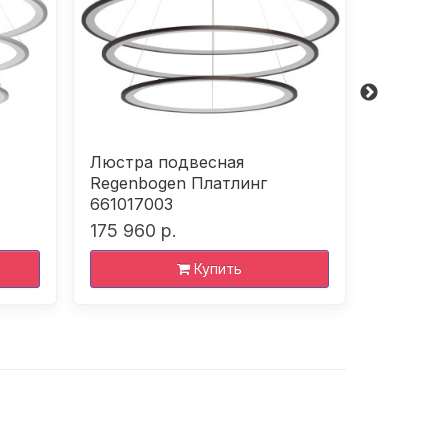
Люстра подвесная
Люстра 
Regenbogen Платлинг
Regenbo
661017003
6610152
175 960 р.
124 500 
Купить