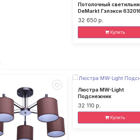
Потолочный светильни
DeMarkt Гэлэкси 6320
32 650 р.
Купить
и
Люстра MW-Light
Подснежник
32 110 р.
Купить