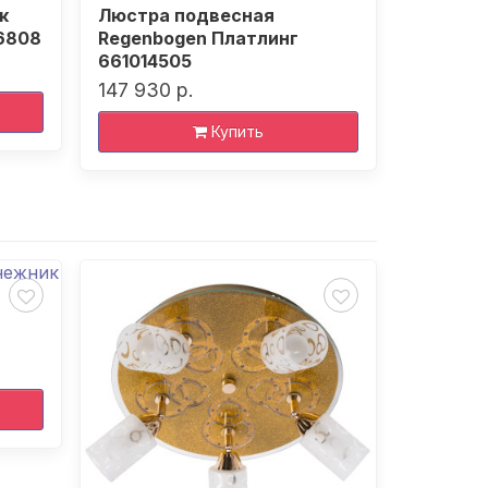
к
Люстра подвесная
Люстра 
16808
Regenbogen Платлинг
Платлин
661014505
192 240
147 930 р.
Купить