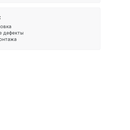
:
ковка
е дефекты
онтажа