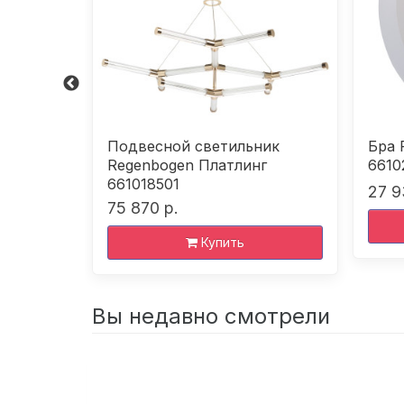
тлинг
Подвесной светильник
Бра 
Regenbogen Платлинг
6610
661018501
27 9
75 870 р.
Купить
Вы недавно смотрели
Светильник
Regenbogen