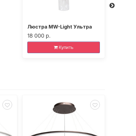
Люстра MW-Light Ультра
Люстра 
18 000 р.
12 070 р
Купить