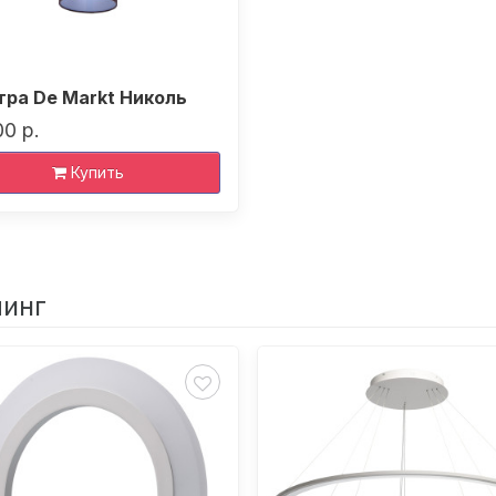
ра De Markt Николь
00 р.
Купить
линг