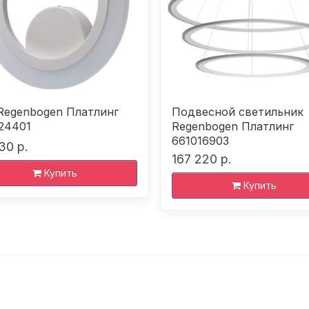
Regenbogen Платлинг
Подвесной светильник
24401
Regenbogen Платлинг
661016903
30 р.
167 220 р.
Купить
Купить