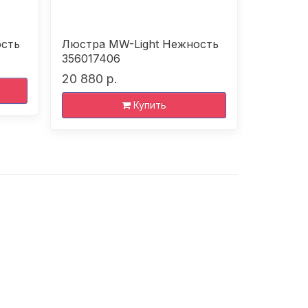
ость
Люстра MW-Light Нежность
Бра MW-
356017406
3560252
20 880 р.
5 330 р
Купить