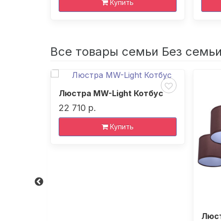
Купить
Все товары семьи Без семь
Люстра MW-Light Котбус
22 710 р.
Купить
ан
Люст