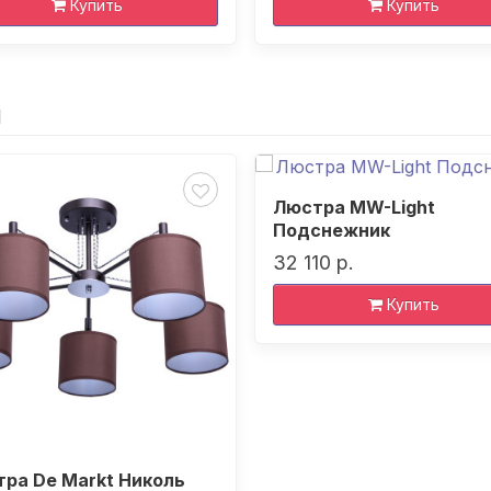
Купить
Купить
и
Люстра MW-Light
Подснежник
32 110 р.
Купить
ра De Markt Николь