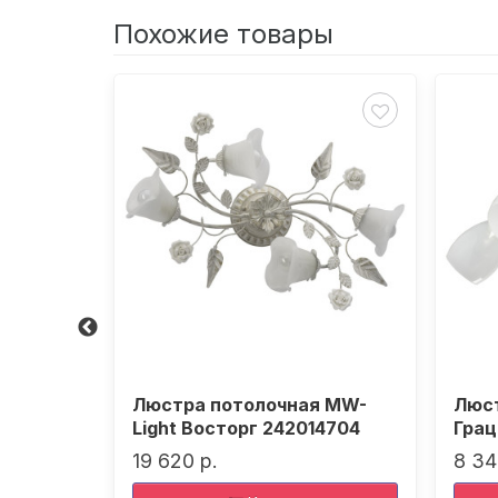
Похожие товары
De City
Люстра потолочная MW-
Люст
Light Восторг 242014704
Грац
19 620 р.
8 34