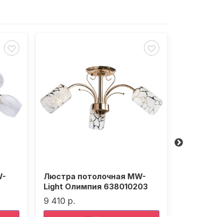
W-
Люстра потолочная MW-
Люстра
Light Олимпия 638010203
Light F
9 410 р.
20 230 