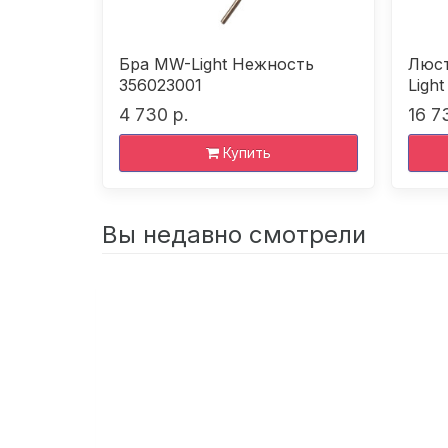
 MW-
Бра MW-Light Нежность
Люст
12905
356023001
Ligh
4 730 р.
16 7
Купить
Вы недавно смотрели
Люстра
MW-
Light
Нежность
11
356017705
440
р.
Купить