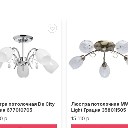
ра потолочная De City
Люстра потолочная M
ия 677010705
Light Грация 358011505
0 р.
15 110 р.