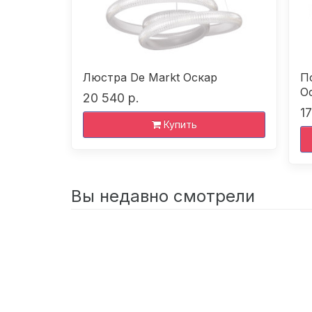
Люстра De Markt Оскар
П
О
20 540 р.
17
Купить
Вы недавно смотрели
Люстра
De
Markt
Оскар
18
280