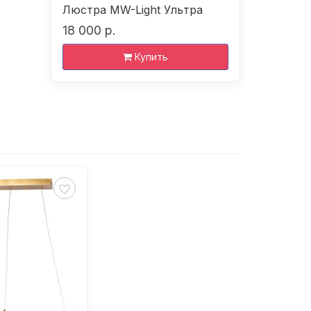
Люстра MW-Light Ультра
Люстра 
18 000 р.
12 070 р
Купить