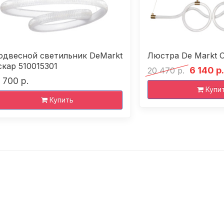
одвесной светильник DeMarkt
Люстра De Markt 
скар 510015301
6 140 р.
20 470 р.
 700 р.
Купи
Купить