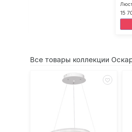
ан
Люст
15 7
Все товары коллекции Оска