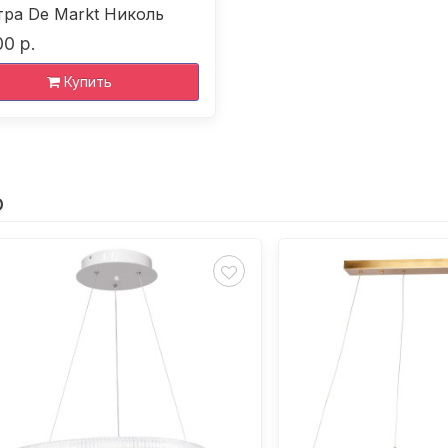
ра De Markt Николь
00 р.
Купить
р