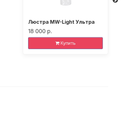
Люстра MW-Light Ультра
Люстра 
18 000 р.
12 070 р
Купить