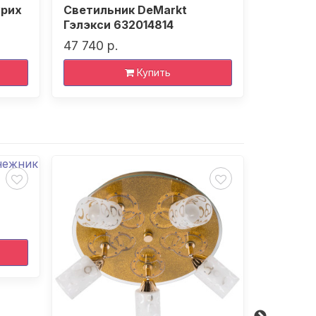
урих
Светильник DeMarkt
Люстра 
Гэлэкси 632014814
51 840 р
47 740 р.
Купить