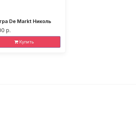
ра De Markt Николь
00 р.
Купить