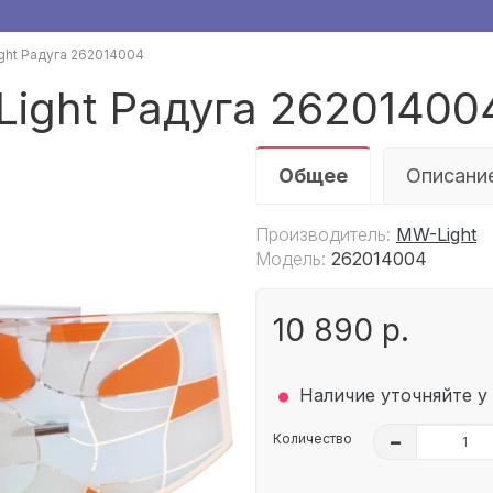
ght Радуга 262014004
ight Радуга 26201400
Общее
Описани
Производитель:
MW-Light
Модель:
262014004
10 890 р.
.
Наличие уточняйте у
Количество
–