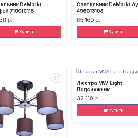
ильник DeMarkt
Светильник DeMarkt А
ей 710010118
496013108
30 р.
65 160 р.
Купить
Купить
и
Люстра MW-Light
Подснежник
32 110 р.
Купить