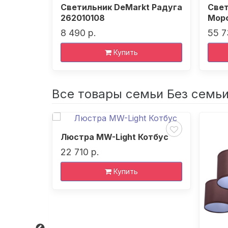
ogen
Светильник DeMarkt Радуга
Свет
262010108
Морф
8 490 р.
55 7
Купить
Все товары семьи Без семь
Люстра MW-Light Котбус
22 710 р.
Купить