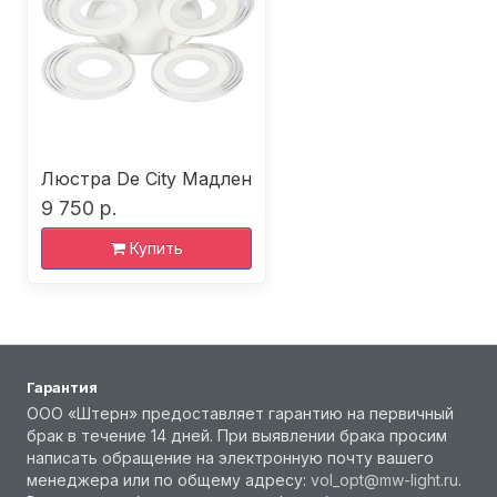
Люстра De City Мадлен
9 750 р.
Купить
Гарантия
ООО «Штерн» предоставляет гарантию на первичный
брак в течение 14 дней. При выявлении брака просим
написать обращение на электронную почту вашего
менеджера или по общему адресу:
vol_opt@mw-light.ru
.