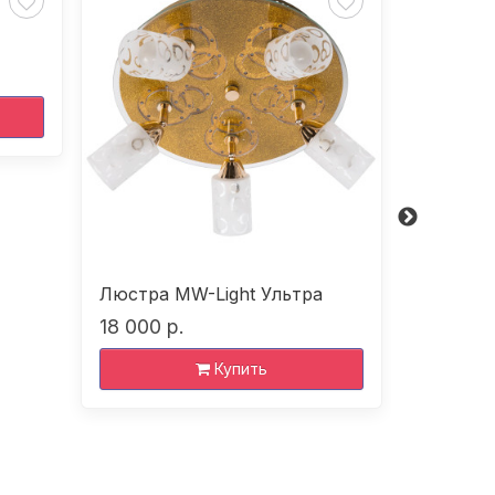
Люстра MW-Light Ультра
Люстра 
18 000 р.
12 070 р
Купить