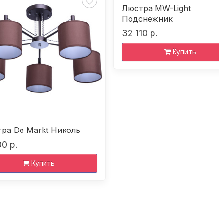
Люстра MW-Light
Подснежник
32 110 р.
Купить
ра De Markt Николь
00 р.
Купить