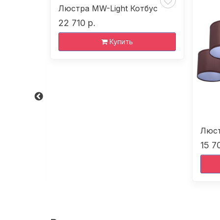
Люстра MW-Light Котбус
22 710 р.
Купить
ан
Люст
15 7