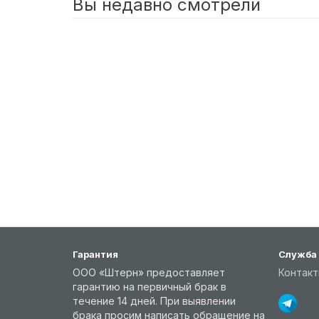
Вы недавно смотрели
Бра
RegenBogen
Нойс
9
500
р.
Купить
Гарантия
Служба
ООО «Штерн» предоставляет
Контак
гарантию на первичный брак в
течение 14 дней. При выявлении
брака просим написать обращение на