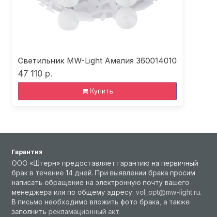
Светильник MW-Light Амелия 360014010
47 110 р.
Купить
Гарантия
ООО «Штерн» предоставляет гарантию на первичный
брак в течение 14 дней. При выявлении брака просим
написать обращение на электронную почту вашего
менеджера или по общему адресу:
vol_opt@mw-light.ru
.
В письмо необходимо вложить фото брака, а также
заполнить
рекламационный акт
.